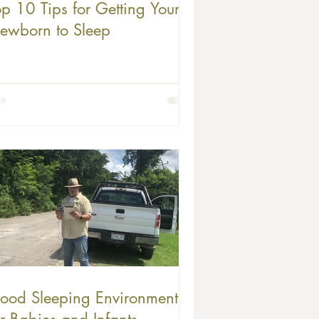
op 10 Tips for Getting Your
ewborn to Sleep
ood Sleeping Environments
or Babies and Infants