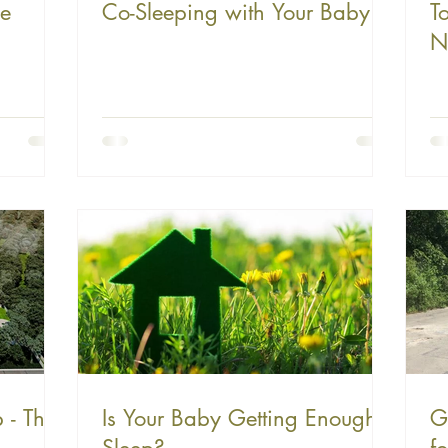
me
Co-Sleeping with Your Baby
T
N
 - The
Is Your Baby Getting Enough
G
Sleep?
f